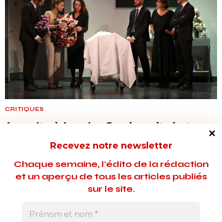
CRITIQUES
La nuit où Laurier Gaudreault s’est
réveillé
: succès en vue !
Recevez notre newsletter
Après des années de silence, un secret de famille explose.
Chaque semaine, l'édito de la rédaction
Mise en scène par Didier Brengarth, la pièce de Michel Marc
et un aperçu de tous les articles publiés
Bouchard est un huis clos à six personnages tenu de main de
sur le site.
maître par une distribution hors pair.
20 septembre 2024