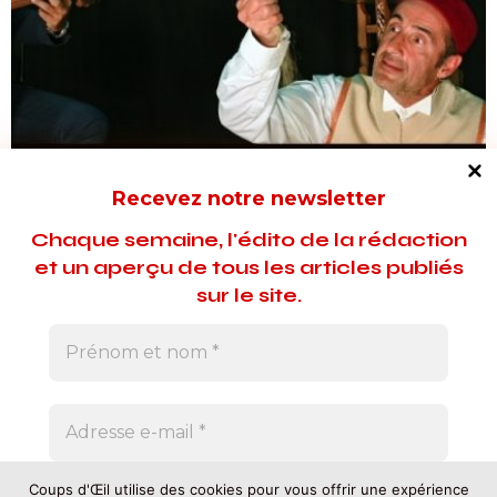
CRITIQUES
Recevez notre newsletter
Couscous Party à Nancy
Chaque semaine, l'édito de la rédaction
Dans le cadre de l’été culturel et apprenant, Michel Didym et
et un aperçu de tous les articles publiés
le comédien Bruno Ricci revisitent un texte emblématique de
sur le site.
Fellag.
12 juillet 2020
Avec nous, pas de courrier indésirable. Vous
Coups d'Œil utilise des cookies pour vous offrir une expérience