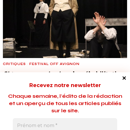
CRITIQUES
·
FESTIVAL OFF AVIGNON
Si tu veux que je vive
: La réhabilitation
de Lucie Dreyfus
Recevez notre newsletter
Le metteur en scène Éric Cénat signe un travail de toute
Chaque semaine, l'édito de la rédaction
beauté autour de l’Affaire Dreyfus. En mettant en avant le
et un aperçu de tous les articles publiés
couple, ce spectacle offre une vision très puissante de ce
sur le site.
drame qui marqua l’entrée dans le XXe siècle.
27 février 2026