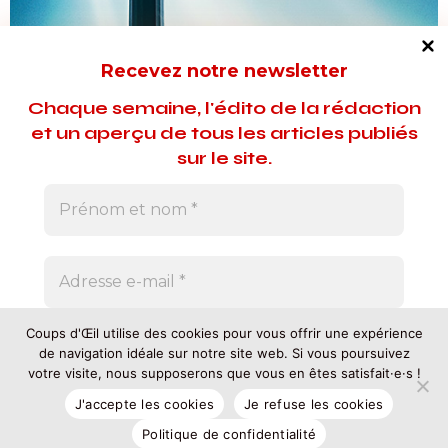
Recevez notre newsletter
Chaque semaine, l'édito de la rédaction
et un aperçu de tous les articles publiés
sur le site.
Avec nous, pas de courrier indésirable. Vous
Coups d'Œil utilise des cookies pour vous offrir une expérience
pouvez vous désinscrire quand vous le souhaitez.
de navigation idéale sur notre site web. Si vous poursuivez
votre visite, nous supposerons que vous en êtes satisfait·e·s !
© 2025 – Tous droits réservés
Rédacteur en chef : Olivier Frégaville-Gratian d'Amore
J'accepte les cookies
Je refuse les cookies
Rédacteur en chef adjoint - Administrateur : Peter Avondo
Politique de confidentialité
PARTENAIRES
POLITIQUE DE CONFIDENTIALITÉ
MENTIONS LÉGALES