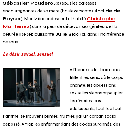
Sébastien Pouderoux
) sous les caresses
encourageantes de sa mère (bouleversante
Clotilde de
Bayser
), Moritz (incandescent et habité
Christophe
Montenez
) dans la peur de décevoir ses géniteurs et la
délurée Ilse (éblouissante
Julie Sicard
) dans l’indifférence
de tous.
Le désir sexuel, sensuel
A l’heure où les hormones
titillent les sens, où le corps
change, les obsessions
sexuelles viennent peupler
les rêveries, nos
adolescents, tout feu tout
flamme, se trouvent brimés, frustrés par un carcan social
dépassé. À trop les enfermer dans des codes surannés, des