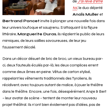
de
J’ai rêvé d’être
toi
, le duo déjanté
Anaïs Muller
et
Bertrand Poncet
invite à plonger une nouvelle fois dans
leur univers loufoque et saugrenu. S’attaquant à la figure
littéraire,
Marguerite Duras
, ils régalent le public de leurs
mimiques, de leurs saillies savoureuses, de leur jeu
faussement décalé.
Dans un décor désuet de bric de broc, un vieux bureau par-
ci, deux fauteuils éculés par-là, les deux complices errent
comme deux âmes en peine. Vêtus de carton stylisé,
rappelant les vêtements traditionnels des Tyroliens, ils
récidivent, avec toujours autant de malice, à jouer le théâtre
dans le théâtre. Encore, une fois, désespérément, Ange & Bert
– leur avatar de scène – tentent de monter leur nouveau
projet théâtral. Ils n’ont bien évidement pas d’idées, pas de