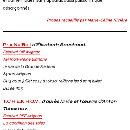
et authentiques, sans apparat, aussi puissants que
désarçonnés.
Propos recueillis par Marie-Céline Nivière
Prix No’Bell
d’Élisabeth Bouchaud.
Festival Off Avignon
Avignon-Reine Blanche
16 rue de la Grande Fusterie
84000 Avignon
Du 3 au 21 juillet 2024 à 16h20, relâche les 8 et 15 juillet
Durée 1h15
T.C.H.E.K.H.O.V
.
, d’après la vie et l’œuvre d’Anton
Tchekhov.
Festival OFF Avignon
La condition des soies