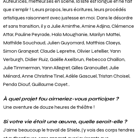
Auteur.ices, metteur.ses en scène, la liste est longue et ne fait
que s’emplir ! Leurs propos, leurs écritures, leurs procédés
artistiques raisonnent avec justesse en moi. Dans le désordre
et sans transition, il y a Julie Aminthe, Amine Adjina, Clémence
Attar, Pauline Peyrade, Hala Moughanie, Marilyn Mattei,
Mathilde Souchaud, Julien Guyomard, Matthias Claeys,
Simon Grangeat, Claude Lepretre, Olivier Letellier, Yann
Verburgh, Didier Ruiz, Gaëlle Axelbrun, Rebecca Chaillon,
Julie Timmerman, Yann Allegret, Gilles Granouillet, Julie
Ménard, Anne Christine Tinel, Adèle Gascuel, Tristan Choisel,
Penda Diouf, Guillaume Cayet…
À quel projet fou aimeriez-vous participer ?
Une aventure de douze heures de théâtre !
Si votre vie était une œuvre, quelle serait-elle ?
J’aime beaucoup le travail de Shiele, j’y vois des corps tendres