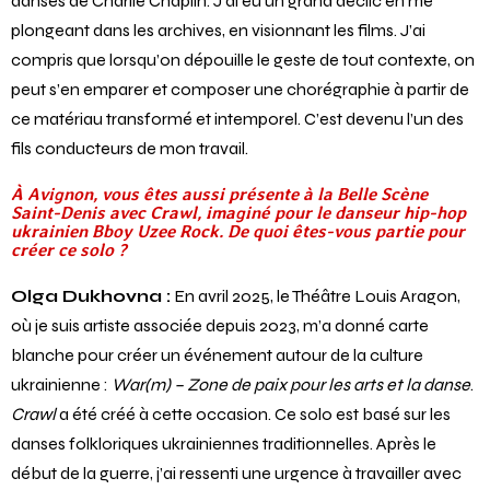
danses de Charlie Chaplin. J’ai eu un grand déclic en me
plongeant dans les archives, en visionnant les films. J’ai
compris que lorsqu’on dépouille le geste de tout contexte, on
peut s’en emparer et composer une chorégraphie à partir de
ce matériau transformé et intemporel. C’est devenu l’un des
fils conducteurs de mon travail.
À Avignon, vous êtes aussi présente à la Belle Scène
Saint-Denis avec Crawl, imaginé pour le danseur hip-hop
ukrainien Bboy Uzee Rock. De quoi êtes-vous partie pour
créer ce solo ?
Olga Dukhovna :
En avril 2025, le Théâtre Louis Aragon,
où je suis artiste associée depuis 2023, m’a donné carte
blanche pour créer un événement autour de la culture
ukrainienne :
War(m) – Zone de paix pour les arts et la danse
.
Crawl
a été créé à cette occasion. Ce solo est basé sur les
danses folkloriques ukrainiennes traditionnelles. Après le
début de la guerre, j’ai ressenti une urgence à travailler avec