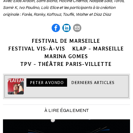
Avec Elias Ardoin, Sami Blond, Hocine Chernai, Nabjibe Saïd, Toros,
Samir K, Ivo Paulino, Loïc Elice et les participants à la création
originale : Farès, Ranky, Kaftouz, Toufik, Walter et Diaz Diaz
FESTIVAL DE MARSEILLE
FESTIVAL VIS-À-VIS
KLAP - MARSEILLE
MARINA GOMES
TPV - THÉÂTRE PARIS-VILLETTE
PETER AVONDO
DERNIERS ARTICLES
À LIRE ÉGALEMENT