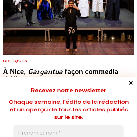
CRITIQUES
À Nice,
Gargantua
façon commedia
dell’arte
Recevez notre newsletter
En adaptant l’œuvre monstre de Rabelais pour la troupe du
Théâtre national de Nice, Hervé Van der Meulen signe un
Chaque semaine, l'édito de la rédaction
impromptu théâtral rondement mené, truculent autant que
et un aperçu de tous les articles publiés
réjouissant. Une parodie du monde qui fait écho aux maux
sur le site.
d’aujourd’hui.
17 décembre 2025