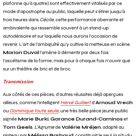
plafonne qu’à quatre) sont effectivement vitalisés par ce
mode d’apostrophe au public, laquelle peut s’étirer jusqu’à
trois heures dans
Cécile
, cette performance aberrante et
ambivalente qui ressemble souvent à un stand-up
autodérisoire et sur laquelle nous aurons l’occasion de
revenir. L’art de l’ambiguïté qu’y cultive la metteuse en scène
Marion Duval
l’amène à démentir par deux fois
l’ascétisme de la forme, mais pour à chaque fois n’ouvrir que
sur un théâtre de bric et de broc.
Transmission
Aux côtés de ces pièces, d’autres réussites déjà aperçues
ailleurs, comme l’intelligent
Hervé Guibert
d’
Arnaud Vrech
ou
Dominique toute seule
, une très belle pièce jeune public
signée
Marie Burki
,
Garance Durand-Caminos
et
Tom Geels
.
L’Agrume
de
Valérie Mréjen
, adapté au
plateau par
Mélissa Barbaud
, constituait le seul
in situ
du