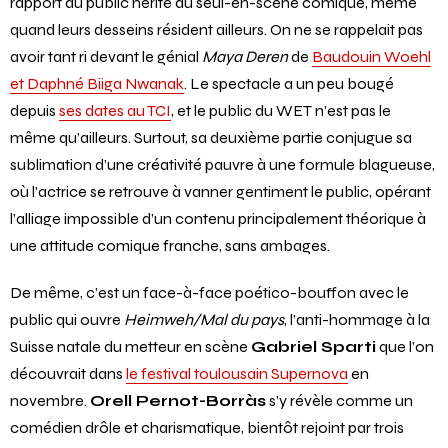
rapport au public hérité du seul-en-scène comique, même
quand leurs desseins résident ailleurs. On ne se rappelait pas
avoir tant ri devant le génial
Maya Deren
de
Baudouin Woehl
et Daphné Biiga Nwanak
. Le spectacle a un peu bougé
depuis
ses dates au TCI
, et le public du WET n’est pas le
même qu’ailleurs. Surtout, sa deuxième partie conjugue sa
sublimation d’une créativité pauvre à une formule blagueuse,
où l’actrice se retrouve à vanner gentiment le public, opérant
l’alliage impossible d’un contenu principalement théorique à
une attitude comique franche, sans ambages.
De même, c’est un face-à-face poético-bouffon avec le
public qui ouvre
Heimweh/Mal du pays
, l’anti-hommage à la
Suisse natale du metteur en scène
Gabriel Sparti
que l’on
découvrait dans
le festival toulousain Supernova
en
novembre.
Orell Pernot-Borràs
s’y révèle comme un
comédien drôle et charismatique, bientôt rejoint par trois