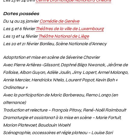
Du 25 mars au 11 avril
Théâtre National de l’Odéon
, Paris
Les 23 et 24 avril
Centre Dramatique National d’Orléans
Dates passées
Du 14 au 25 janvier
Comédie de Genève
Les 5 et 6 février
Théâtres de la ville de Luxembourg
Les 13 et 14 février
Théâtre National de Liège
Les 20 et 21 février Bonlieu, Scène Nationale d’Annecy
Adaptation et mise en scène de Séverine Chavrier
Avec Pierre Artières-Glissant, Daphné Biiga Nwanak, Jérôme de
Falloise, Alban Guyon, Adèle Joulin, Jimy Lapert, Armel Malonga,
Annie Mercier, Hendrickx Ntela, Laurent Papot, Kevin Bah «
Ordinateur »
Avec la participation de Maric Barbereau, Remo Longo (en
alternance)
Traduction et relecture – François Pitavy, René-Noël Raimbault
Dramaturgie et assistanat à la mise en scène – Marie Fortuit,