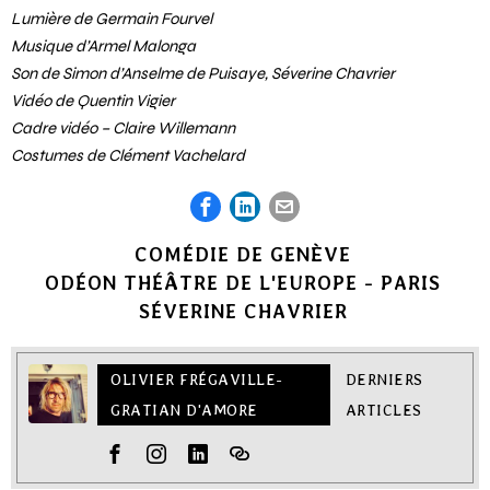
Marion Platevoet, Baudouin Woehl
Scénographie, accessoires et régie plateau – Louise Sari
Lumière de Germain Fourvel
Musique d’Armel Malonga
Son de Simon d’Anselme de Puisaye, Séverine Chavrier
Vidéo de Quentin Vigier
Cadre vidéo – Claire Willemann
Costumes de Clément Vachelard
COMÉDIE DE GENÈVE
ODÉON THÉÂTRE DE L'EUROPE - PARIS
SÉVERINE CHAVRIER
OLIVIER FRÉGAVILLE-
DERNIERS
GRATIAN D'AMORE
ARTICLES