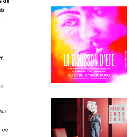
e de
ais
.
f,
t
e,
eur
t ce