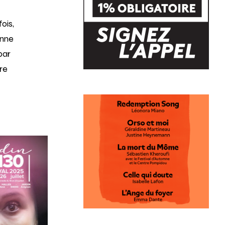
ois,
Anne
par
re