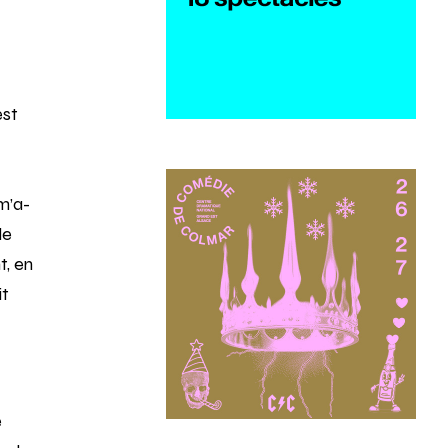
est
 m’a-
le
t, en
it
e