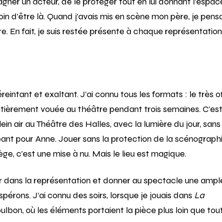
ner un acteur, de le protéger tout en lui donnant l’espac
soin d’être là. Quand j’avais mis en scène mon père, je pens
e. En fait, je suis restée présente à chaque représentation
reintant et exaltant. J’ai connu tous les formats : le très of
e entièrement vouée au théâtre pendant trois semaines. C’es
n air au Théâtre des Halles, avec la lumière du jour, sans
geant pour Anne. Jouer sans la protection de la scénographi
tège, c’est une mise à nu. Mais le lieu est magique.
ter dans la représentation et donner au spectacle une ampl
pérons. J’ai connu des soirs, lorsque je jouais dans
La
ulbon, où les éléments portaient la pièce plus loin que tou