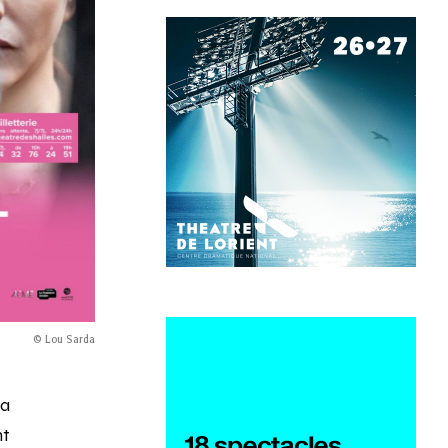
© Lou Sarda
la
nt