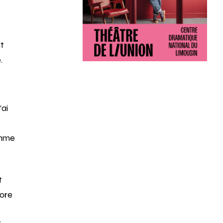
t
.
’ai
omme
t
core