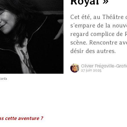
Royal »
Cet été, au Théâtre 
s’empare de la nouve
regard complice de 
scène. Rencontre av
désir des autres.
Olivier Frégaville-Gra
27 juin 2025
Sarda
s cette aventure ?