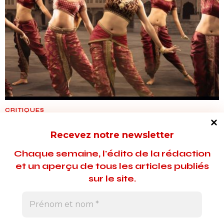
CRITIQUES
Bharati 2
comme un air de Bollywood à
Recevez notre newsletter
Paris
Chaque semaine, l'édito de la rédaction
Alors que les premiers grands froids assaillent la capitale, allez
et un aperçu de tous les articles publiés
vous réchauffer au Grand Rex avec la comédie musicale
sur le site.
Bharati 2 : le palais des illusions.
21 janvier 2016