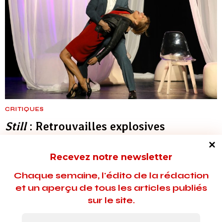
CRITIQUES
Still
: Retrouvailles explosives
Créée au Théâtre du Chien qui fume dans le cadre du Festival
Recevez notre newsletter
Off Avignon, l’adaptation française de ce Off-Broadway de
Lia Romeo, réunit Florence Pernel et Bernard Malaka dans
Chaque semaine, l'édito de la rédaction
une partition fine et tendue. Mise en scène par Anne Bouvier,
et un aperçu de tous les articles publiés
cette confrontation amoureuse glisse subtilement de la
sur le site.
tendresse aux déflagrations idéologiques.