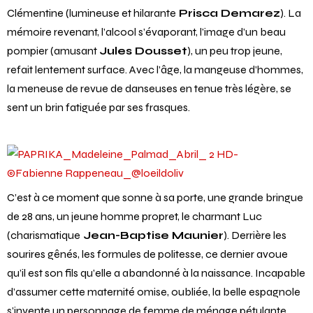
Clémentine (lumineuse et hilarante
Prisca Demarez
). La
mémoire revenant, l’alcool s’évaporant, l’image d’un beau
pompier (amusant
Jules Dousset
), un peu trop jeune,
refait lentement surface. Avec l’âge, la mangeuse d’hommes,
la meneuse de revue de danseuses en tenue très légère, se
sent un brin fatiguée par ses frasques.
C’est à ce moment que sonne à sa porte, une grande bringue
de 28 ans, un jeune homme propret, le charmant Luc
(charismatique
Jean-Baptise Maunier
). Derrière les
sourires gênés, les formules de politesse, ce dernier avoue
qu’il est son fils qu’elle a abandonné à la naissance. Incapable
d’assumer cette maternité omise, oubliée, la belle espagnole
s’invente un personnage de femme de ménage pétulante