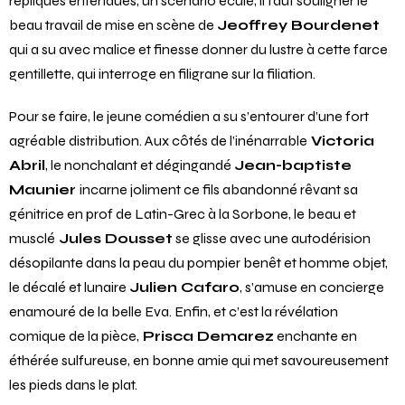
répliques entendues, un scénario éculé, il faut souligner le
beau travail de mise en scène de
Jeoffrey Bourdenet
qui a su avec malice et finesse donner du lustre à cette farce
gentillette, qui interroge en filigrane sur la filiation.
Pour se faire, le jeune comédien a su s’entourer d’une fort
agréable distribution. Aux côtés de l’inénarrable
Victoria
Abril
, le nonchalant et dégingandé
Jean-baptiste
Maunier
incarne joliment ce fils abandonné rêvant sa
génitrice en prof de Latin-Grec à la Sorbone, le beau et
musclé
Jules Dousset
se glisse avec une autodérision
désopilante dans la peau du pompier benêt et homme objet,
le décalé et lunaire
Julien Cafaro
, s’amuse en concierge
enamouré de la belle Eva. Enfin, et c’est la révélation
comique de la pièce,
Prisca Demarez
enchante en
éthérée sulfureuse, en bonne amie qui met savoureusement
les pieds dans le plat.