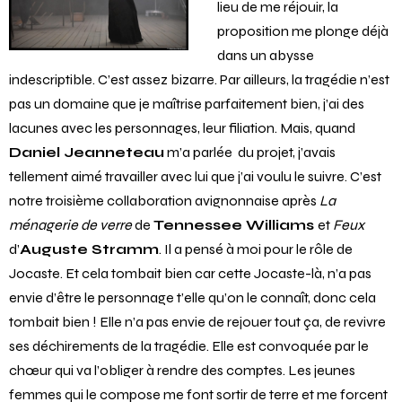
lieu de me réjouir, la
proposition me plonge déjà
dans un abysse
indescriptible. C’est assez bizarre. Par ailleurs, la tragédie n’est
pas un domaine que je maîtrise parfaitement bien, j’ai des
lacunes avec les personnages, leur filiation. Mais, quand
Daniel Jeanneteau
m’a parlée du projet, j’avais
tellement aimé travailler avec lui que j’ai voulu le suivre. C’est
notre troisième collaboration avignonnaise après
La
ménagerie de verre
de
Tennessee Williams
et
Feux
d’
Auguste Stramm
. Il a pensé à moi pour le rôle de
Jocaste. Et cela tombait bien car cette Jocaste-là, n’a pas
envie d’être le personnage t’elle qu’on le connaît, donc cela
tombait bien ! Elle n’a pas envie de rejouer tout ça, de revivre
ses déchirements de la tragédie. Elle est convoquée par le
chœur qui va l’obliger à rendre des comptes. Les jeunes
femmes qui le compose me font sortir de terre et me forcent