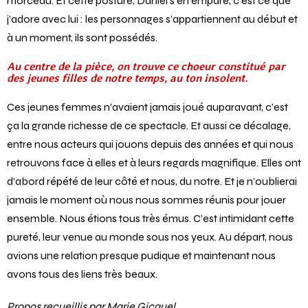
morceau. Et cette posture, Daniel s’en empare, c’est ce que
j’adore avec lui : les personnages s’appartiennent au début et
à un moment, ils sont possédés.
Au centre de la pièce, on trouve ce choeur constitué par
des jeunes filles de notre temps, au ton insolent.
Ces jeunes femmes n’avaient jamais joué auparavant, c’est
ça la grande richesse de ce spectacle. Et aussi ce décalage,
entre nous acteurs qui jouons depuis des années et qui nous
retrouvons face à elles et à leurs regards magnifique. Elles ont
d’abord répété de leur côté et nous, du notre. Et je n’oublierai
jamais le moment où nous nous sommes réunis pour jouer
ensemble. Nous étions tous très émus. C’est intimidant cette
pureté, leur venue au monde sous nos yeux. Au départ, nous
avions une relation presque pudique et maintenant nous
avons tous des liens très beaux.
Propos recueillis par Marie Gicquel