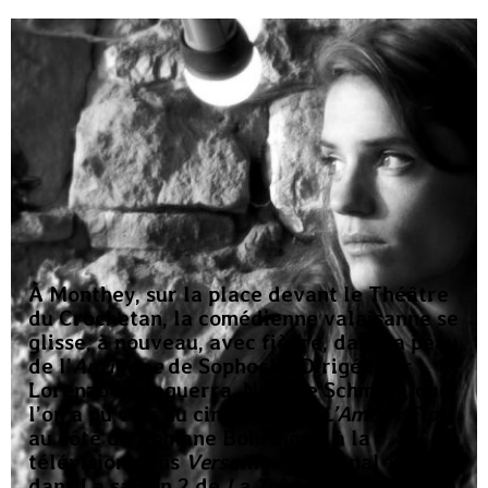
À Monthey, sur la place devant le Théâtre
du Crochetan, la comédienne valaisanne se
glisse, à nouveau, avec fièvre, dans la peau
de l’
Antigone
de Sophocle. Dirigée par
Lorenzo Malaguerra, Noémie Schmidt, que
l’on a pu voir au cinéma dans
L’Amour Flou
au côté de Romane Bohringer, à la
télévision dans
Versailles
sur Canal + ou
dans La saison 2 de
La Trêve
,
donne à cette