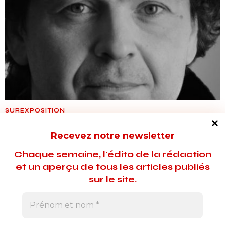
SUREXPOSITION
Pascal Kirsch, acteur et metteur en
Recevez notre newsletter
scène spatial
Chaque semaine, l'édito de la rédaction
Au TQI, Pascal Kirsch peaufine son adaptation de Solaris de
et un aperçu de tous les articles publiés
Stanislas Lem, dont la première est prévue dans quelques
sur le site.
jours, le 4 juin.
26 mai 2021