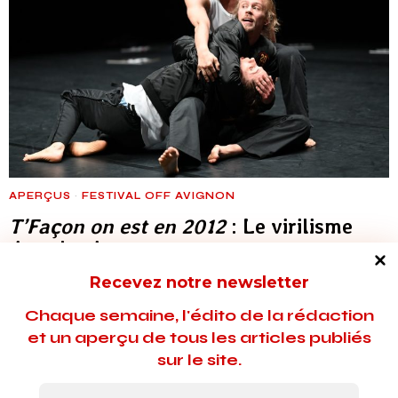
APERÇUS
·
FESTIVAL OFF AVIGNON
T’Façon on est en 2012
: Le virilisme
dans le viseur
Recevez notre newsletter
Aux Rencontres chorégraphiques internationales de Seine-
Saint-Denis, la Belge Loraine Dambermont s’inspire des
Chaque semaine, l'édito de la rédaction
vidéos de clash entre hommes diffusées sur Internet pour
et un aperçu de tous les articles publiés
composer une chorégraphie – très premier degré – de la
sur le site.
masculinité toxique.