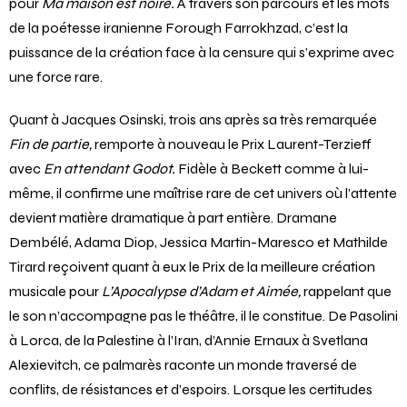
un visage dans celui de Mina Kavani, révélation de l’année
pour
Ma maison est noire.
À travers son parcours et les mots
de la poétesse iranienne Forough Farrokhzad, c’est la
puissance de la création face à la censure qui s’exprime avec
une force rare.
Quant à Jacques Osinski, trois ans après sa très remarquée
Fin de partie,
remporte à nouveau le Prix Laurent-Terzieff
avec
En attendant Godot.
Fidèle à Beckett comme à lui-
même, il confirme une maîtrise rare de cet univers où l’attente
devient matière dramatique à part entière. Dramane
Dembélé, Adama Diop, Jessica Martin-Maresco et Mathilde
Tirard reçoivent quant à eux le Prix de la meilleure création
musicale pour
L’Apocalypse
d’Adam et Aimée,
rappelant que
le son n’accompagne pas le théâtre, il le constitue. De Pasolini
à Lorca, de la Palestine à l’Iran, d’Annie Ernaux à Svetlana
Alexievitch, ce palmarès raconte un monde traversé de