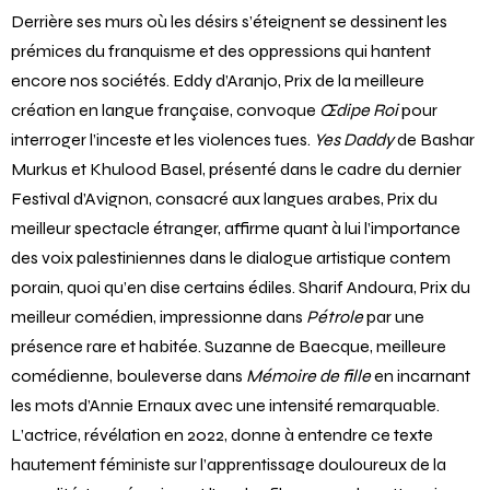
du dernier chef-d’œuvre de Federico García Lorca.
Derrière ses murs où les désirs s’éteignent se dessinent les
prémices du franquisme et des oppressions qui hantent
encore nos sociétés. Eddy d’Aranjo, Prix de la meilleure
création en langue française, convoque
Œdipe Roi
pour
interroger l’inceste et les violences tues.
Yes Daddy
de Bashar
Murkus et Khulood Basel, présenté dans le cadre du dernier
Festival d’Avignon, consacré aux langues arabes, Prix du
meilleur spectacle étranger, affirme quant à lui l’importance
des voix palestiniennes dans le dialogue artistique contem
porain, quoi qu’en dise certains édiles. Sharif Andoura, Prix du
meilleur comédien, impressionne dans
Pétrole
par une
présence rare et habitée. Suzanne de Baecque, meilleure
comédienne, bouleverse dans
Mémoire de fille
en incarnant
les mots d’Annie Ernaux avec une intensité remarquable.
L’actrice, révélation en 2022, donne à entendre ce texte