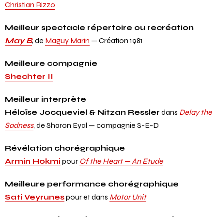
À l’ombre d’un vaste détail, hors tempête.
,
de
Christian Rizzo
Meilleur spectacle répertoire ou recréation
May B
, de
Maguy Marin
— Création 1981
Meilleure compagnie
Shechter II
Meilleur interprète
Héloïse Jocqueviel & Nitzan Ressler
dans
Delay the
Sadness
, de Sharon Eyal — compagnie S-E-D
Révélation chorégraphique
Armin Hokmi
pour
Of the Heart — An Etude
Meilleure performance chorégraphique
Sati Veyrunes
pour et dans
Motor Unit